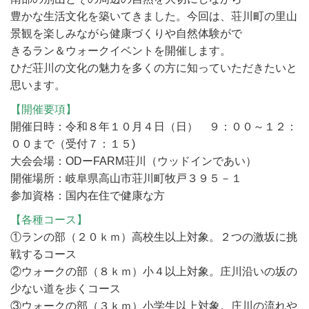
豊かな生活文化を築いてきました。今回は、荘川町の里山
景観を楽しみながら健康づくりや自然体験がで
きるラン＆ウォークイベントを開催します。
ひだ荘川の文化の魅力を多くの方に知っていただきたいと
思います。
【開催要項】
開催日時：令和８年１０月４日（日） ９：００～１２：
００まで（受付７：１５)
大会会場：ODーFARM荘川（ウッドインであい）
開催場所：岐阜県高山市荘川町牧戸３９５－１
参加資格：国内在住で健康な方
【各種コース】
①ランの部（２０ｋｍ）高校生以上対象。２つの激坂に挑
戦するコース
②ウォークの部（８ｋｍ）小４以上対象。庄川沿いの坂の
少ない道を歩くコース
③ウォークの部（３ｋｍ）小学生以上対象。庄川の流れや