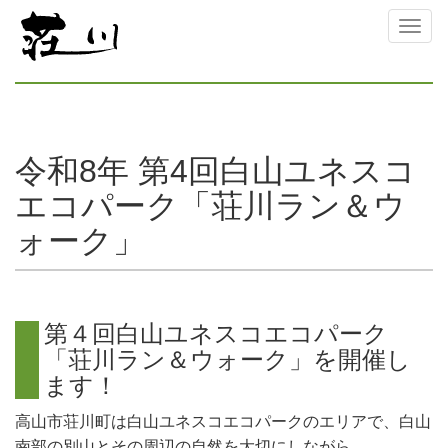
Toggl
naviga
令和8年 第4回白山ユネスコ
エコパーク「荘川ラン＆ウ
ォーク」
第
４
回
白
山
ユ
ネ
ス
コ
エ
コ
パ
ー
ク
「
荘
川
ラ
ン
＆
ウ
ォ
ー
ク
」
を
開
催
し
ま
す
！
高山市荘川町は白山ユネスコエコパークのエリアで、白山
南部の別山とその周辺の自然を大切にしながら