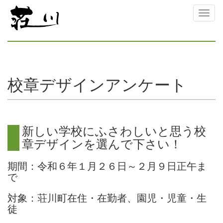
Toggl
naviga
校章デザインアンケート
新
し
い
学
校
に
ふ
さ
わ
し
い
と
思
う
校
章
デ
ザ
イ
ン
を
選
ん
で
下
さ
い
！
期間：令和６年１月２６日～２月９日正午ま
で
対象：荘川町在住・在勤者、園児・児童・生
徒