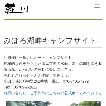
Toggl
naviga
みぼろ湖畔キャンプサイト
荘川桜に一番近いオートキャンプサイト
神秘的な色をたたえた御母衣湖の水面、木々の間を吹き渡
る涼風、いっぱいの感動に会いに行こう。
あれもこれもぜーんぶ体験してみよう。
高山市荘川町中野262番地 電話 070-8431-7272
Fax 05769-2-2622
お問い合わせ・ご予約等はこちらの
公式ホームページ
より