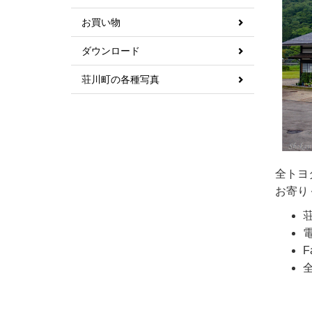
お買い物
ダウンロード
荘川町の各種写真
全トヨ
お寄り
電
F