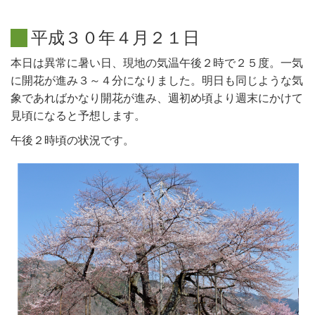
平
成
３
０
年
４
月
２
１
日
本日は異常に暑い日、現地の気温午後２時で２５度。一気
に開花が進み３～４分になりました。明日も同じような気
象であればかなり開花が進み、週初め頃より週末にかけて
見頃になると予想します。
午後２時頃の状況です。