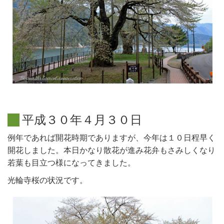
平
成
３
０
年
４
月
３
０
日
例年であれば開花時期でありますが、今年は１０日程早く
開花しました。本日かなり散花が進み花弁もさみしくなり
若葉も目立つ様になってきました。
光輪寺桜の状況です。