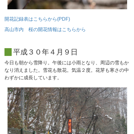
開花記録表はこちらから(PDF)
高山市内 桜の開花情報はこちらから
平
成
３
０
年
４
月
９
日
今日も朝から雪降り。午後には小雨となり、周辺の雪もか
なり消えました。雪花も散花。気温２度。花芽も寒さの中
わずかに成長しています。