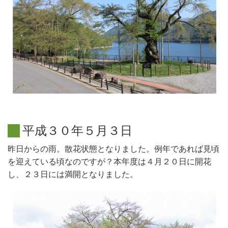
平
成
３
０
年
５
月
３
日
昨日からの雨。散花状態となりました。例年であれば見頃
を迎えている頃なのですが？本年度は４月２０日に開花
し、２３日には満開となりました。