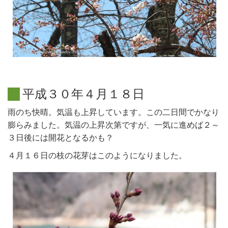
平
成
３
０
年
４
月
１
８
日
雨のち快晴。気温も上昇しています。この二日間でかなり
膨らみました。気温の上昇次第ですが、一気に進めば２～
３日後には開花となるかも？
４月１６日の枝の花芽はこのようになりました。