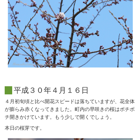
平
成
３
０
年
４
月
１
６
日
４月初旬頃と比べ開花スピードは落ちていますが、花全体
が膨らみ赤くなってきました。町内の早咲きの桜はボチボ
チ開きかけています。もう少しで開くでしょう。
本日の桜芽です。