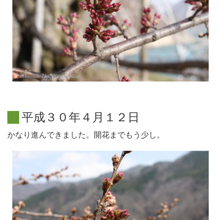
平
成
３
０
年
４
月
１
２
日
かなり進んできました。開花までもう少し。