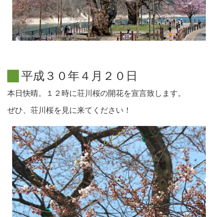
平
成
３
０
年
４
月
２
０
日
本日快晴。１２時に荘川桜の開花を宣言致します。
ぜひ、荘川桜を見に来てください！