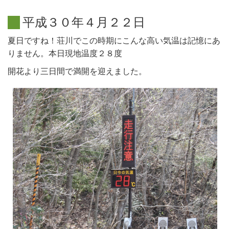
平
成
３
０
年
４
月
２
２
日
夏日ですね！荘川でこの時期にこんな高い気温は記憶にあ
りません。本日現地温度２８度
開花より三日間で満開を迎えました。