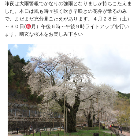
昨夜は大雨警報でかなりの強雨となりましが持ちこたえま
した。本日は風も時々強く吹き早咲きの花弁が散るのみ
で、まだまだ充分見ごたえがあります。４月２８日（土）
～３０日(
月）午後６時～午後９時ライトアップを行い
ます。幽玄な桜木をお楽しみ下さい