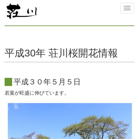
Toggl
naviga
平成30年 荘川桜開花情報
平
成
３
０
年
５
月
５
日
若葉が旺盛に伸びています。