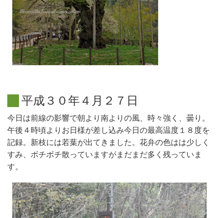
平
成
３
０
年
４
月
２
７
日
今日は前線の影響で朝より南よりの風、時々強く、曇り。
午後４時頃よりお日様が差し込み今日の最高温度１８度を
記録。新枝には若葉が出てきました。花弁の色はは少しく
すみ、ボチボチ散っていますがまだまだ多く残っていま
す。