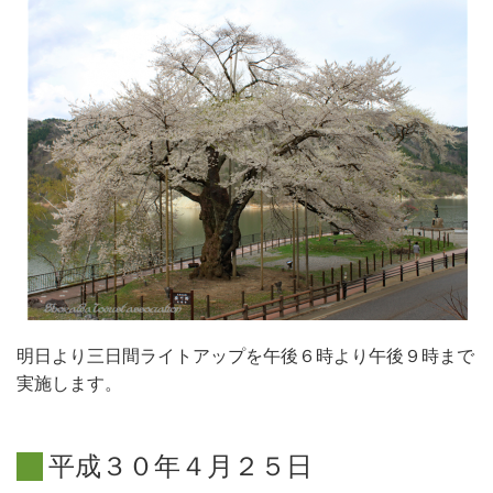
明日より三日間ライトアップを午後６時より午後９時まで
実施します。
平
成
３
０
年
４
月
２
５
日