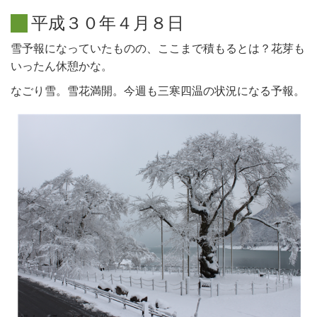
平
成
３
０
年
４
月
８
日
雪予報になっていたものの、ここまで積もるとは？花芽も
いったん休憩かな。
なごり雪。雪花満開。今週も三寒四温の状況になる予報。