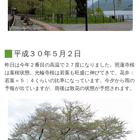
平
成
３
０
年
５
月
２
日
昨日は今年２番目の高温で２７度になりました。照蓮寺桜
は葉桜状態。光輪寺桜は若葉も旺盛に伸びてきて、花弁：
若葉＝５：４くらいの比率になっています。今夕から雨の
予報が出ていますが、雨後は散花の状態が予想されます。