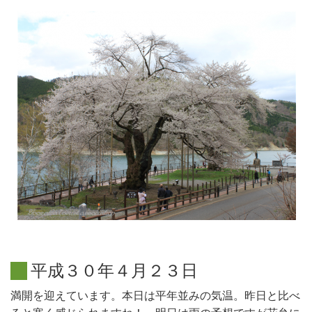
平
成
３
０
年
４
月
２
３
日
満開を迎えています。本日は平年並みの気温。昨日と比べ