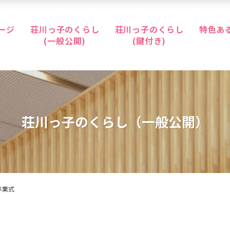
ージ
荘川っ子のくらし
荘川っ子のくらし
特色あ
(一般公開)
(鍵付き)
荘川っ子のくらし
（一般公開）
卒業式