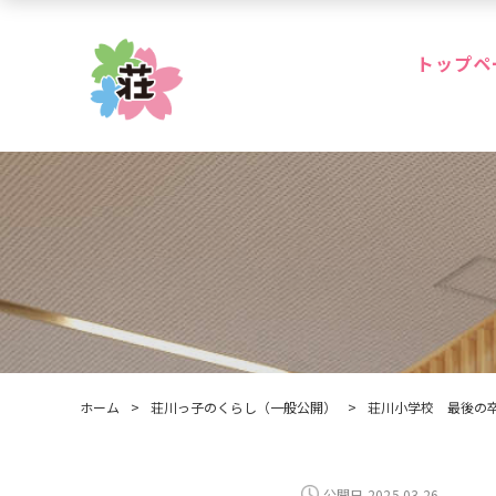
トップペ
ホーム
>
荘川っ子のくらし（一般公開）
>
荘川小学校 最後の
公開日 2025.03.26