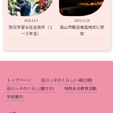
2025.10.3
2025.12.18
防災学習＆社会見学（１
高山市戦没者追悼式に参
～５年生）
加
トップページ
荘川っ子のくらし
(一般公開)
荘川っ子のくらし
(鍵付き)
特色ある教育活動
学校案内