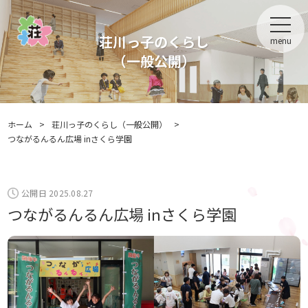
荘川っ子のくらし
menu
（一般公開）
ホーム
>
荘川っ子のくらし（一般公開）
>
つながるんるん広場 inさくら学園
公開日 2025.08.27
つながるんるん広場 inさくら学園